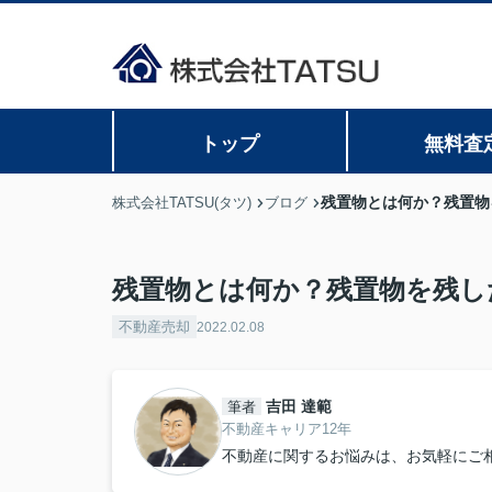
トップ
無料査
残置物とは何か？残置物
株式会社TATSU(タツ)
ブログ
残置物とは何か？残置物を残し
不動産売却
2022.02.08
吉田 達範
筆者
不動産キャリア12年
不動産に関するお悩みは、お気軽にご