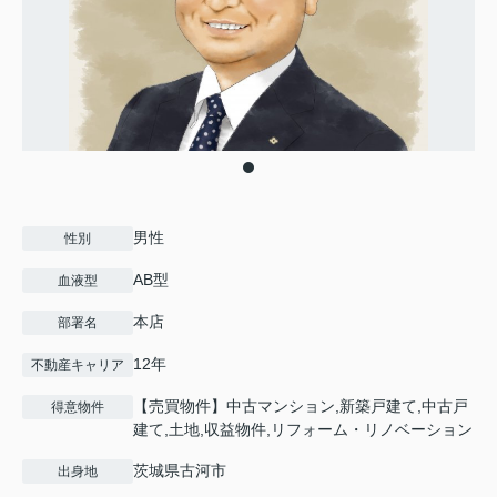
男性
性別
AB型
血液型
本店
部署名
12年
不動産キャリア
【売買物件】中古マンション,新築戸建て,中古戸
得意物件
建て,土地,収益物件,リフォーム・リノベーション
茨城県古河市
出身地