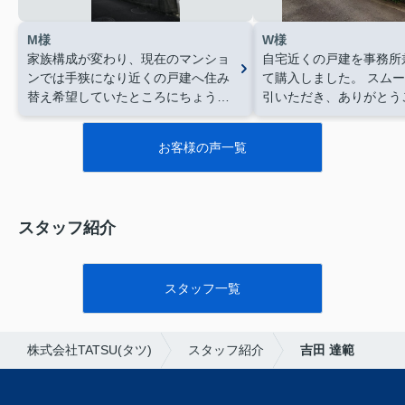
M様
W様
家族構成が変わり、現在のマンショ
自宅近くの戸建を事務所
ンでは手狭になり近くの戸建へ住み
て購入しました。
スムー
替え希望していたところにちょうど
引いただき、ありがとう
この物件を見つけ購入させていただ
す。
自身でリフォームし
きました。この度はありがとうござ
ていただきます。
お客様の声一覧
いました
スタッフ紹介
スタッフ一覧
株式会社TATSU(タツ)
スタッフ紹介
吉田 達範