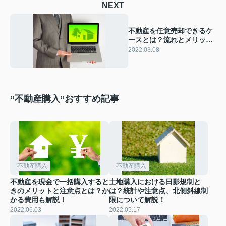
NEXT
不動産を任意売却できるケ
ースとは？流れとメリッ
ト・デメリットも解説！
2022.03.08
”不動産購入”おすすめ記事
不動産購入
不動産購入
不動産を現金で一括購入すると
土地購入における日影規制と
きのメリットと注意点とは？か
は？統計や注意点、北側斜線制
かる費用も解説！
限について解説！
2022.06.03
2022.05.17