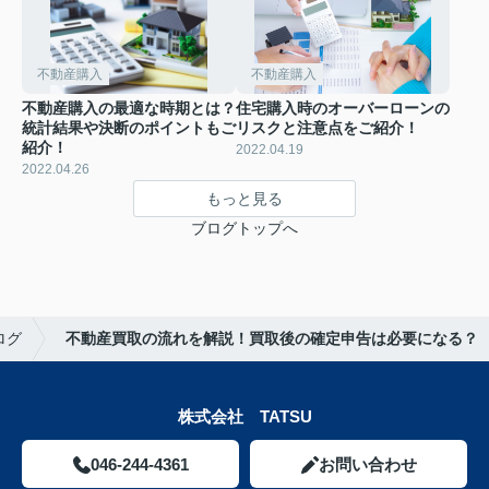
不動産購入
不動産購入
不動産購入の最適な時期とは？
住宅購入時のオーバーローンの
統計結果や決断のポイントもご
リスクと注意点をご紹介！
紹介！
2022.04.19
2022.04.26
もっと見る
ブログトップへ
ログ
不動産買取の流れを解説！買取後の確定申告は必要になる？
株式会社 TATSU
046-244-4361
お問い合わせ