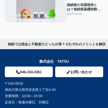
相続税の非課税枠と
は？相続税基礎控除額
の計算方法も解説
2025.04.08
相続では現金と不動産のどっちが得？それぞれのメリットを解説
株式会社 TATSU
046-244-4361
お問い合わせ
〒242-0018
神奈川県大和市深見西２丁目4-43
営業時間：
10:00～19:00
定休日：
毎週水曜日、日曜日