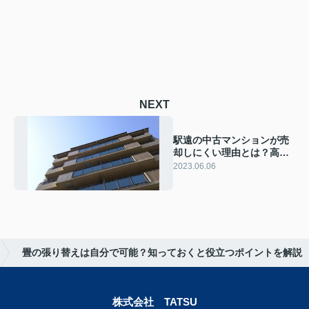
NEXT
駅遠の中古マンションが売
却しにくい理由とは？高値
売却のポイントも解説！
2023.06.06
畳の張り替えは自分で可能？知っておくと役立つポイントを解説
株式会社 TATSU