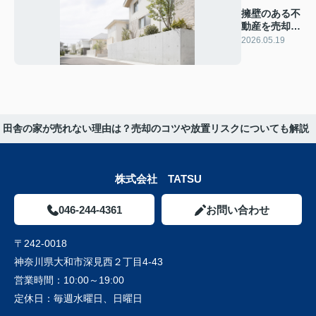
擁壁のある不
動産を売却す
るには？敬遠
2026.05.19
される理由や
手放す方法も
解説
田舎の家が売れない理由は？売却のコツや放置リスクについても解説
株式会社 TATSU
046-244-4361
お問い合わせ
〒242-0018
神奈川県大和市深見西２丁目4-43
営業時間：
10:00～19:00
定休日：
毎週水曜日、日曜日