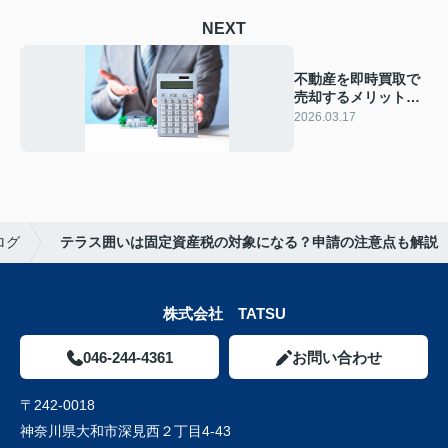
NEXT
不動産を即時買取で
売却するメリット
は？向いている方の
2026.03.17
特徴についても解説
ログ
テラス囲いは固定資産税の対象になる？申請の注意点も解説
株式会社 TATSU
046-244-4361
お問い合わせ
〒242-0018
神奈川県大和市深見西２丁目4-43