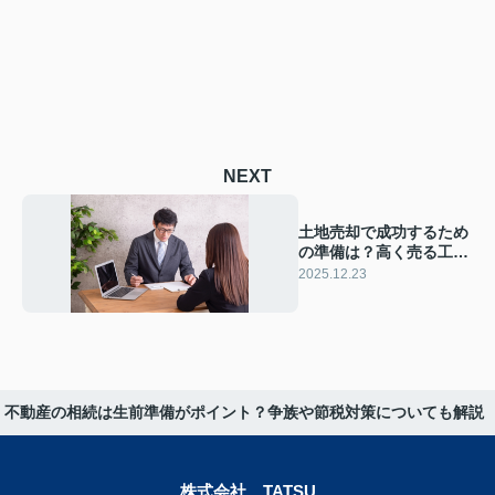
NEXT
土地売却で成功するため
の準備は？高く売る工夫
や注意点も解説
2025.12.23
不動産の相続は生前準備がポイント？争族や節税対策についても解説
株式会社 TATSU