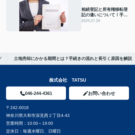
相続登記と所有権移転登
記の違いについて！手続
きや流れも解説
2025.07.29
グ
土地売却にかかる期間とは？手続きの流れと長引く原因を解説
株式会社 TATSU
046-244-4361
お問い合わせ
〒242-0018
神奈川県大和市深見西２丁目4-43
営業時間：
10:00～19:00
定休日：
毎週水曜日、日曜日