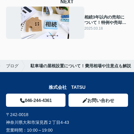
NEXT
相続3年以内の売却に
ついて！特例や売却の
注意点も解説
2025.03.18
ブログ
駐車場の屋根設置について！費用相場や注意点も解説
株式会社 TATSU
046-244-4361
お問い合わせ
〒242-0018
神奈川県大和市深見西２丁目4-43
営業時間：
10:00～19:00