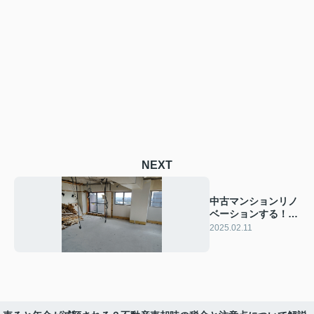
NEXT
中古マンションリノ
ベーションする！お
しゃれさを増すポイ
2025.02.11
ントもご紹介