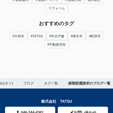
リフォーム
おすすめのタグ
#大和市
#TATSU
#中古戸建
#厚木市
#町田市
#不動産売却
U(タツ)
ブログ
タグ一覧
損害賠償請求のブログ一覧
株式会社 TATSU
046-244-4361
お問い合わせ