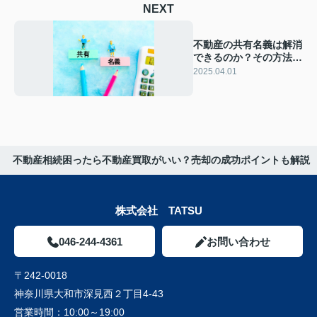
NEXT
不動産の共有名義は解消
できるのか？その方法や
リスクを解説
2025.04.01
不動産相続困ったら不動産買取がいい？売却の成功ポイントも解説
株式会社 TATSU
046-244-4361
お問い合わせ
〒242-0018
神奈川県大和市深見西２丁目4-43
営業時間：
10:00～19:00