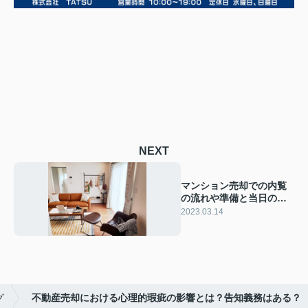
NEXT
マンション売却での内覧
の流れや準備と当日の対
応ポイントを解説！
2023.03.14
グ
不動産売却における心理的瑕疵の影響とは？告知義務はある？