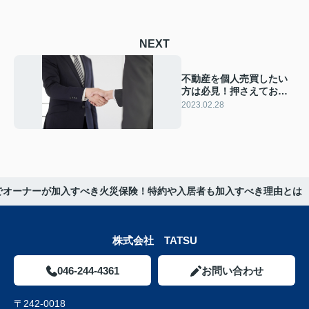
NEXT
不動産を個人売買したい
方は必見！押さえておき
たいポイントはこれ
2023.02.28
でオーナーが加入すべき火災保険！特約や入居者も加入すべき理由とは
株式会社 TATSU
046-244-4361
お問い合わせ
〒242-0018