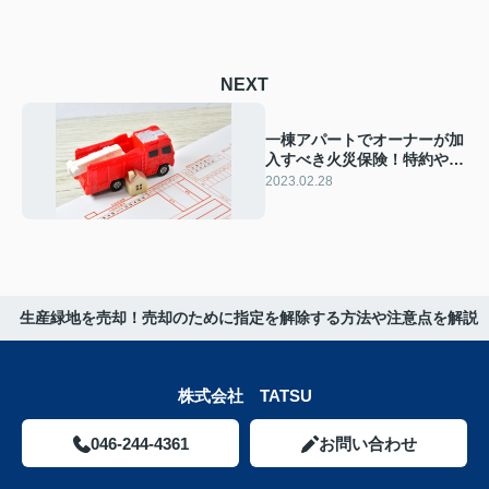
NEXT
一棟アパートでオーナーが加
入すべき火災保険！特約や入
居者も加入すべき理由とは
2023.02.28
生産緑地を売却！売却のために指定を解除する方法や注意点を解説
株式会社 TATSU
046-244-4361
お問い合わせ