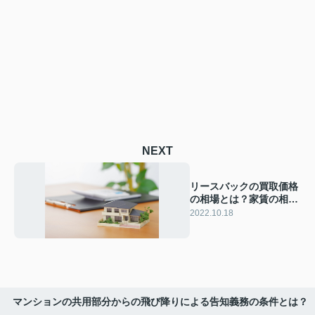
NEXT
リースバックの買取価格
の相場とは？家賃の相場
とともに解説！
2022.10.18
マンションの共用部分からの飛び降りによる告知義務の条件とは？