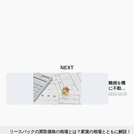
NEXT
離婚を機
に不動産
売却をす
2022.10.25
る場合の
注意点に
ついてご
紹介
リースバックの買取価格の相場とは？家賃の相場とともに解説！